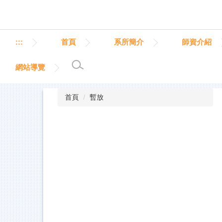
跳
到
主
要
:::
首頁
系所簡介
師資介紹
內
容
網站導覽
區
首頁
暫放