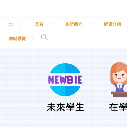
跳
到
主
要
:::
首頁
系所簡介
師資介紹
內
容
網站導覽
區