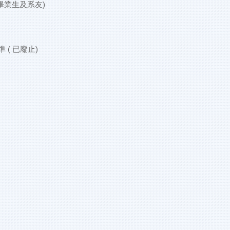
畢業生及系友)
( 已廢止)