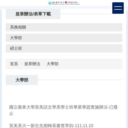
跳
到
規章辦法/表單下載
主
要
系務相關
內
容
大學部
區
碩士班
首頁
規章辦法
大學部
大學部
國立臺東大學英美語文學系學士班畢業專題實施辦法-已廢
止
英美系大一新生先期轉系審查準則-111.11.10