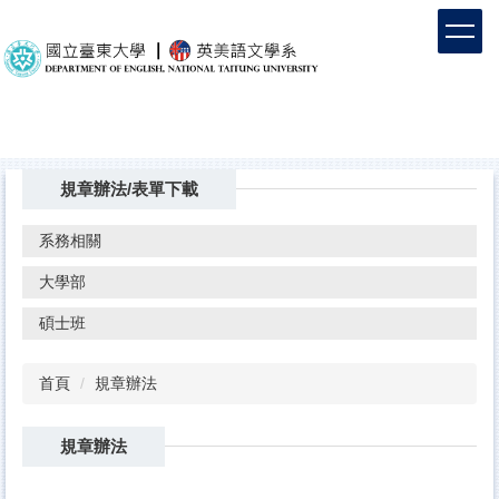
跳
到
主
要
內
容
區
規章辦法/表單下載
系務相關
大學部
碩士班
首頁
規章辦法
規章辦法