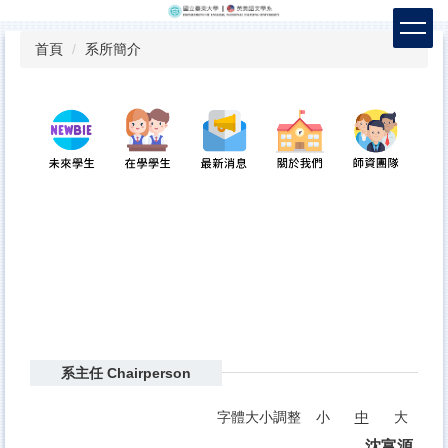
跳
到
首頁
系所簡介
主
要
內
容
區
系主任 Chairperson
字體大小調整
小
中
大
沈富源