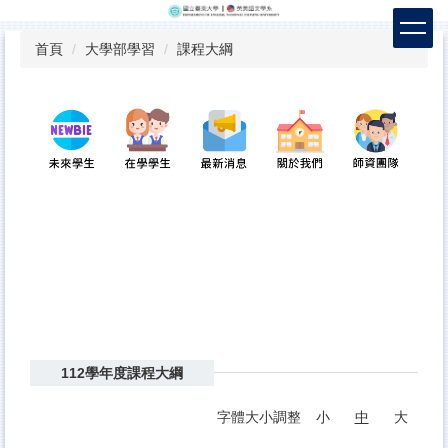
跳
到
首頁
大學部學習
課程大綱
主
要
內
容
區
112學年度課程大綱
字體大小調整
小
中
大