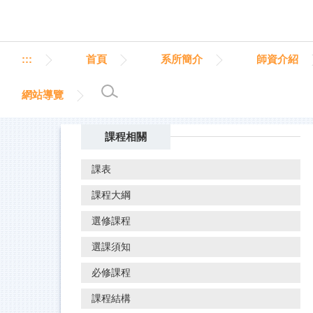
跳
到
主
要
:::
首頁
系所簡介
師資介紹
內
容
網站導覽
區
課程相關
課表
課程大綱
選修課程
選課須知
必修課程
課程結構