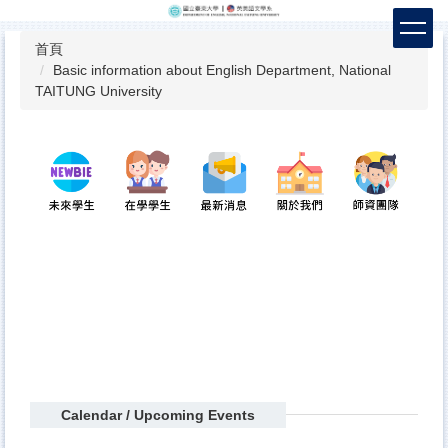
跳
到
首頁
主
Basic information about English Department, National
要
TAITUNG University
內
容
區
Calendar / Upcoming Events