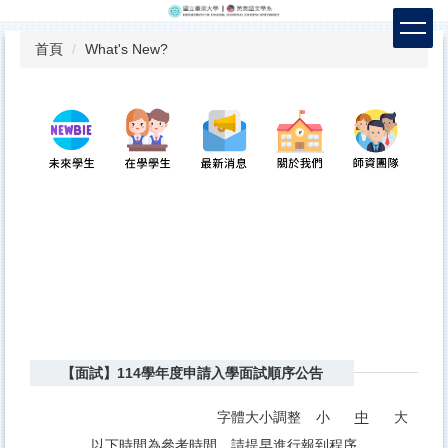
跳
到
首頁
What's New?
主
要
內
容
區
【面試】114學年度申請入學面試順序公告
字體大小調整
小
中
大
以下時間為參考時間，請提早進行報到程序