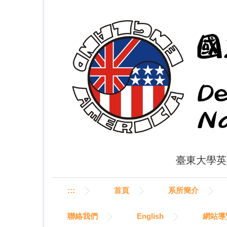
跳
到
主
要
內
容
區
臺東大學英美語文學
:::
首頁
系所簡介
聯絡我們
English
網站導