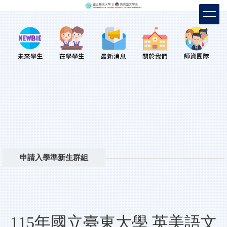
跳
到
主
要
內
容
區
申請入學準新生群組
115年國立臺東大學 英美語文