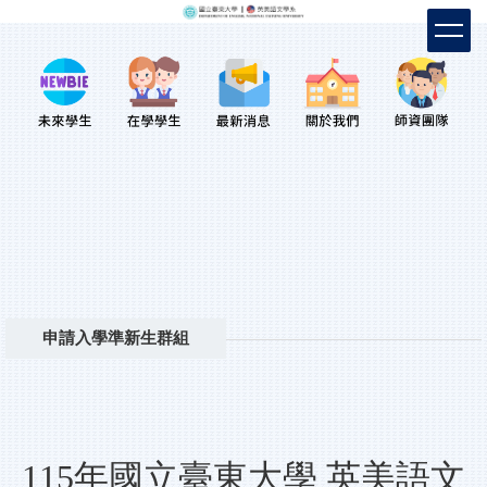
跳
到
主
要
內
容
區
申請入學準新生群組
115年國立臺東大學 英美語文