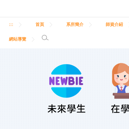
跳
到
主
要
:::
首頁
系所簡介
師資介紹
內
容
網站導覽
區