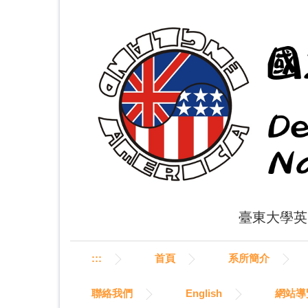
跳
到
主
要
內
容
區
臺東大學英美語文學
:::
首頁
系所簡介
聯絡我們
English
網站導