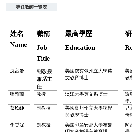
專任教師一覽表
姓名
職稱
最高學歷
研
Name
Job
Education
Re
Title
沈富源
副教授
美國俄亥俄州立大學
英
美
文教育博士
教
兼系主
任
張雅蘭
教授
淡江大學英文系博士
環
學
蔡欣純
副教授
美國賓州州立大學課程
兒
與教學博士
奇
李香妮
副教授
美國印第安那大學布魯
閱
明頓分校語言教育博士
學