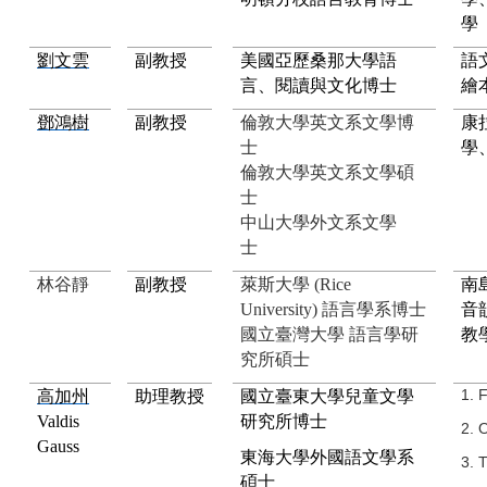
學
劉文雲
副教授
美國亞歷桑那大學
語
語
言、閱讀與文化博士
繪
鄧鴻樹
副教授
倫敦大學英文系文學博
康
士
學
倫敦大學英文系文學碩
士
中山大學外文系文學
士
林谷靜
副教授
萊斯大學 (Rice
南
University) 語言學系博士
音
國立臺灣大學 語言學研
教
究所碩士
1. 
高加州
助理教授
國立臺東大學兒童文學
Valdis
研究所博士
2. O
Gauss
東海大學外國語文學系
3. 
碩士