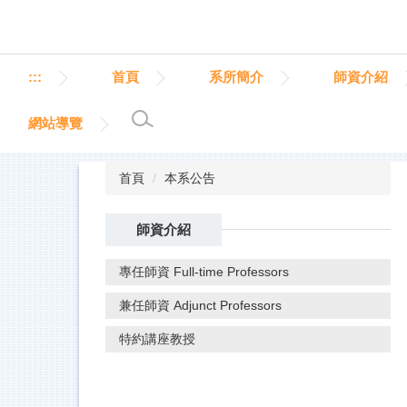
跳
到
主
要
:::
首頁
系所簡介
師資介紹
內
容
網站導覽
區
首頁
本系公告
師資介紹
專任師資 Full-time Professors
兼任師資 Adjunct Professors
特約講座教授