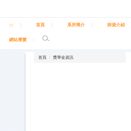
跳
到
主
要
:::
首頁
系所簡介
師資介紹
內
容
網站導覽
區
首頁
獎學金資訊