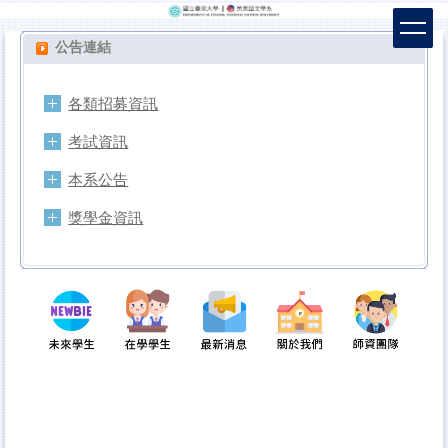
跳
到
公告連結
主
要
內
各類招募資訊
容
區
考試資訊
本系公告
獎學金資訊