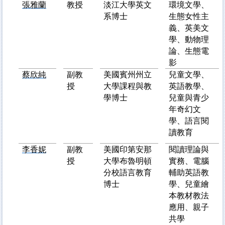
張雅蘭
教授
淡江大學英文
環境文學、
系博士
生態女性主
義、英美文
學、動物理
論、生態電
影
蔡欣純
副教
美國賓州州立
兒童文學、
授
大學課程與教
英語教學、
學博士
兒童與青少
年奇幻文
學、語言閱
讀教育
李香妮
副教
美國印第安那
閱讀理論與
授
大學布魯明頓
實務、電腦
分校語言教育
輔助英語教
博士
學、兒童繪
本教材教法
應用、親子
共學