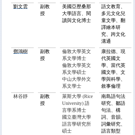
劉文雲
副教
美國亞歷桑那
語文教育、
授
大學
語言、閱
多元文化兒
讀與文化博士
童文學、翻
譯繪本研
究、跨文化
溝通
鄧鴻樹
副教
倫敦大學英文
康拉德、現
授
系文學博士
代英國文
倫敦大學英文
學、當代英
系文學碩士
國文學、文
中山大學外文
學與科學、
系文學士
敘事倫理
林谷靜
副教
萊斯大學 (Rice
南島語句法
授
University) 語
研究、鄒語
言學系博士
句法、構
國立臺灣大學
詞、音韻、
語言學研究所
詞彙研究、
碩士
語言類型